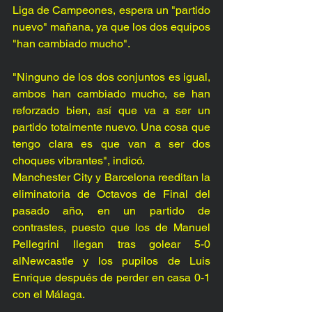
Liga de Campeones, espera un "partido 
nuevo" mañana, ya que los dos equipos 
"han cambiado mucho". 
"Ninguno de los dos conjuntos es igual, 
ambos han cambiado mucho, se han 
reforzado bien, así que va a ser un 
partido totalmente nuevo. Una cosa que 
tengo clara es que van a ser dos 
choques vibrantes", indicó. 
Manchester City y Barcelona reeditan la 
eliminatoria de Octavos de Final del 
pasado año, en un partido de 
contrastes, puesto que los de Manuel 
Pellegrini llegan tras golear 5-0 
alNewcastle y los pupilos de Luis 
Enrique después de perder en casa 0-1 
con el Málaga. 