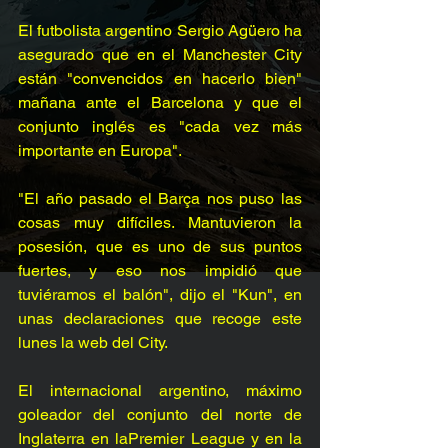
El futbolista argentino Sergio Agüero ha 
asegurado que en el Manchester City 
están "convencidos en hacerlo bien" 
mañana ante el Barcelona y que el 
conjunto inglés es "cada vez más 
importante en Europa". 
"El año pasado el Barça nos puso las 
cosas muy difíciles. Mantuvieron la 
posesión, que es uno de sus puntos 
fuertes, y eso nos impidió que 
tuviéramos el balón", dijo el "Kun", en 
unas declaraciones que recoge este 
lunes la web del City. 
El internacional argentino, máximo 
goleador del conjunto del norte de 
Inglaterra en laPremier League y en la 